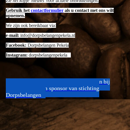
Zie het kopje 'nieuws' voor actuele ontwikkelingen.
Gebruik het
contactformulier
als u contact met ons wilt
opnemen.
We zijn ook bereikbaar via:
e-mail:
info@dorpsbelangenpekela.nl
Facebook:
Dorpsbelangen Pekela
Instagram:
dorpsbelangenpekela
Becker installatietechniek is betrokken bij
Pekela en daarom sponsor van stichting
Dorpsbelangen