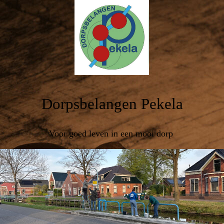
Dorpsbelangen Pekela
Voor goed leven in een mooi dorp