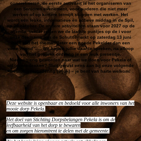
concretiseren, de eerste activiteit is het organiseren van
een Senioren evenement, voor ouderen die niet meer
werken of op kortere termijn stoppen met werken. Het
wordt een leuke, informatieve en actieve middag in de Spil,
op 29 oktober. De andere activiteiten staan voor 2027 op de
agenda. Verder zetten we de laatste puntjes op de i voor
onze deelname aan de Schutsemarkt op zaterdag 13 juni
2026 met het thema “Beter een goede Pekelder dan een
verre vriend”..... We hopen jullie daar te spreken, na afloop
van het gesprek ontvang je een leuk presentje.
Nieuwsgierig geworden naar wat we doen voor Pekela of
wil je meedenken? Sluit gerust eens aan bij onze volgende
bestuursvergadering (9 juli) – je bent van harte welkom!
Deze website is openbaar en bedoeld voor alle inwoners van het
mooie dorp Pekela.
Het doel van Stichting Dorpsbelangen Pekela is om de
leefbaarheid van het dorp te bewaren
en om zorgen hieromtrent te delen met de gemeente.